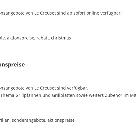
onsangebote von Le Creuset sind ab sofort online verfügbar!
ale
,
aktionspreise
,
rabatt
,
christmas
ionspreise
ionsangebote von Le Creuset sind verfügbar.
 Thema Grillpfannen und Grillplatten sowie weiters Zubehör im Mit
rillen
,
sonderangebote
,
aktionspreise