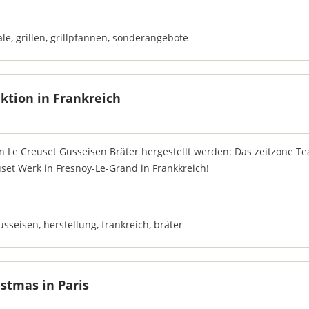
ale
,
grillen
,
grillpfannen
,
sonderangebote
ktion in Frankreich
 Le Creuset Gusseisen Bräter hergestellt werden: Das zeitzone T
set Werk in Fresnoy-Le-Grand in Frankkreich!
usseisen
,
herstellung
,
frankreich
,
bräter
stmas in Paris