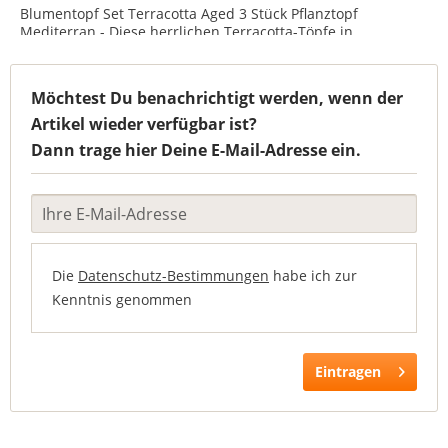
Blumentopf Set Terracotta Aged 3 Stück Pflanztopf
Mediterran - Diese herrlichen Terracotta-Töpfe in
mediterranem Design sind ein toller Blickfang für Terrasse
und Garten. Da die Töpfe nach traditioneller Machart
gefertigt sind, ist...
Möchtest Du benachrichtigt werden, wenn der
Artikel wieder verfügbar ist?
Dann trage hier Deine E-Mail-Adresse ein.
Die
Datenschutz-Bestimmungen
habe ich zur
Kenntnis genommen
Eintragen