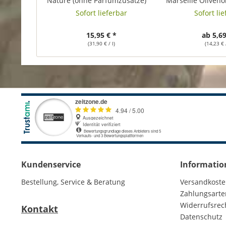
Nature (ohne Parfumzusätze)
Marseille Olivenö
Bio-Olivenöl 500ml
Seifenblock Seife
Sofort lieferbar
Sofort li
15,95 € *
ab 5,69
(31,90 € / l)
(14,23 € 
Kundenservice
Informatio
Bestellung, Service & Beratung
Versandkost
Zahlungsarte
Widerrufsrec
Kontakt
Datenschutz