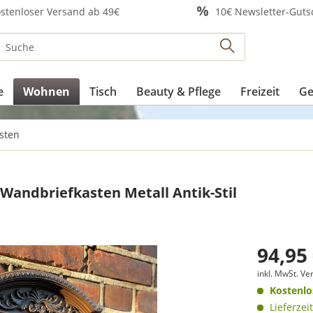
stenloser Versand ab 49€
10€ Newsletter-Guts
e
Wohnen
Tisch
Beauty & Pflege
Freizeit
Ge
asten
Wandbriefkasten Metall Antik-Stil
94,95
inkl. MwSt.
Ver
Kostenlo
Lieferzei