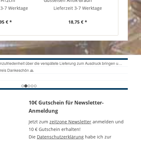
n H12cm
Gusseisen Antik-Braun
Blumenroller Pflanzentrolley
t 3-7 Werktage
Lieferzeit 3-7 Werktage
95 € *
18,75 € *
10€ Gutschein für Newsletter-
Anmeldung
Jetzt zum
zeitzone Newsletter
anmelden und
10 € Gutschein erhalten!
Die
Datenschutzerklärung
habe ich zur