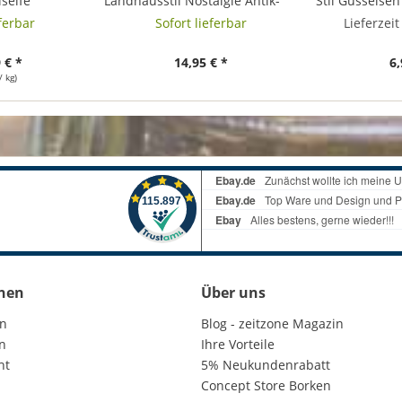
lseife
Landhausstil Nostalgie Antik-
Stil Gusseise
 Vegan 400g
Stil Braun
eferbar
Sofort lieferbar
Lieferzei
 € *
14,95 € *
6,
/ kg)
nen
Über uns
en
Blog - zeitzone Magazin
n
Ihre Vorteile
ht
5% Neukundenrabatt
Concept Store Borken