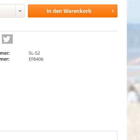
In den
Warenkorb
mer:
SL-52
mer:
EF8406