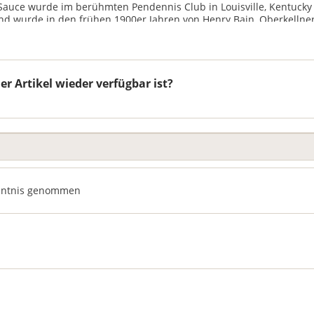
 Sauce wurde im berühmten Pendennis Club in Louisville, Kentucky 
nd wurde in den frühen 1900er Jahren von Henry Bain, Oberkellner
 Artikel wieder verfügbar ist?
nntnis genommen