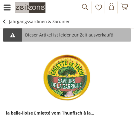
Jahrgangssardinen & Sardinen
Dieser Artikel ist leider zur Zeit ausverkauft!
la belle-iloise Émietté vom Thunfisch à la...