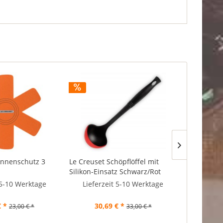
annenschutz 3
Le Creuset Schöpflöffel mit
Le Creuse
Silikon-Einsatz Schwarz/Rot
Silikon Sc
 5-10 Werktage
Lieferzeit 5-10 Werktage
Liefer
€ *
30,69 € *
20,
23,00 € *
33,00 € *