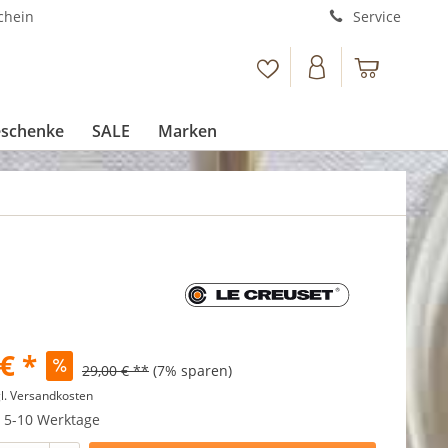
chein
Service
schenke
SALE
Marken
€ *
29,00 € **
(7% sparen)
l. Versandkosten
t 5-10 Werktage