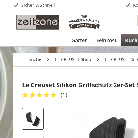
Sicher & Schnell
Ko
Garten
Feinkost
Küch
Küche
LE CREUSET Shop
LE CREUSET Sil
Le Creuset Silikon Griffschutz 2er-Set
(
1
)