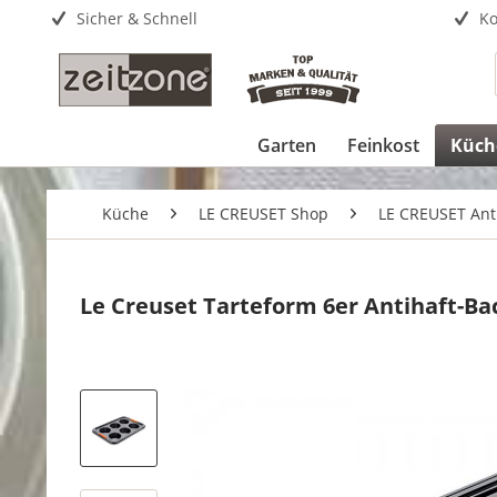
Sicher & Schnell
Ko
Garten
Feinkost
Küch
Küche
LE CREUSET Shop
LE CREUSET Ant
Le Creuset Tarteform 6er Antihaft-B