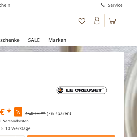
chein
Service
schenke
SALE
Marken
€ *
45,00 € **
(7% sparen)
l. Versandkosten
t 5-10 Werktage