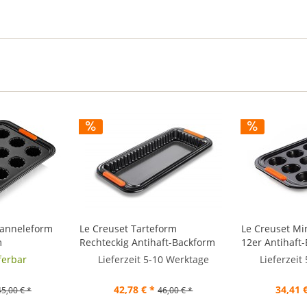
Canneleform
Le Creuset Tarteform
Le Creuset Mi
m
Rechteckig Antihaft-Backform
12er Antihaft
33x13cm
eferbar
Lieferzeit 5-10 Werktage
Lieferzeit
42,78 € *
34,41 
45,00 € *
46,00 € *