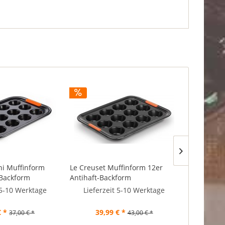
ni Muffinform
Le Creuset Muffinform 12er
Duschgel 
-Backform
Antihaft-Backform
Rebel Huil
250ml
 5-10 Werktage
Lieferzeit 5-10 Werktage
So
€ *
39,99 € *
37,00 € *
43,00 € *