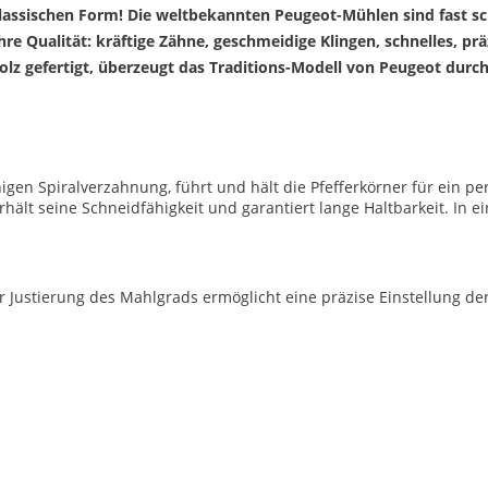
 klassischen Form! Die weltbekannten Peugeot-Mühlen sind fast 
re Qualität: kräftige Zähne, geschmeidige Klingen, schnelles, pr
z gefertigt, überzeugt das Traditions-Modell von Peugeot durch 
igen Spiralverzahnung, führt und hält die Pfefferkörner für ein p
hält seine Schneidfähigkeit und garantiert lange Haltbarkeit. In ei
ur Justierung des Mahlgrads ermöglicht eine präzise Einstellung d