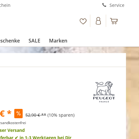
chein
Service
schenke
SALE
Marken
€ *
52,90 € **
(10% sparen)
sandkostenfrei
ser Versand
eferbar
✔ in 1-3 Werktagen bei Dir