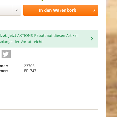
In den
Warenkorb
bot:
Jetzt AKTIONS-Rabatt auf diesen Artikel!
olange der Vorrat reicht!
mer:
23706
mer:
EF1747