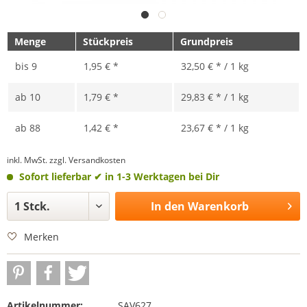
Menge
Stückpreis
Grundpreis
bis
9
1,95 € *
32,50 € * / 1 kg
ab
10
1,79 € *
29,83 € * / 1 kg
ab
88
1,42 € *
23,67 € * / 1 kg
inkl. MwSt.
zzgl. Versandkosten
Sofort lieferbar
✔ in 1-3 Werktagen bei Dir
In den
Warenkorb
Merken
Artikelnummer:
SAV627