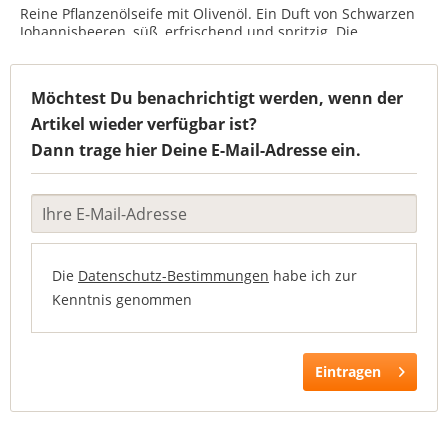
Reine Pflanzenölseife mit Olivenöl. Ein Duft von Schwarzen
Johannisbeeren, süß, erfrischend und spritzig. Die
hautschonenden Seifen aus der Provence werden nach
traditioneller Methode hergestellt und sind mit Olivenöl...
Möchtest Du benachrichtigt werden, wenn der
Artikel wieder verfügbar ist?
Dann trage hier Deine E-Mail-Adresse ein.
Die
Datenschutz-Bestimmungen
habe ich zur
Kenntnis genommen
Eintragen