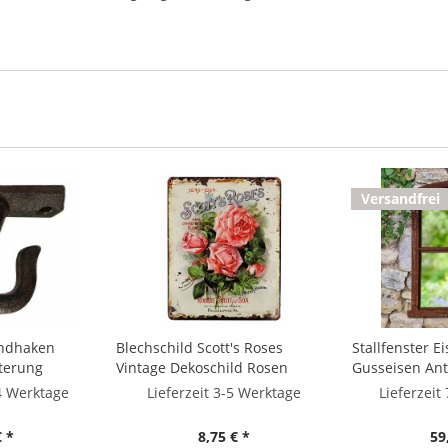
Versandfrei
ndhaken
Blechschild Scott's Roses
Stallfenster E
terung
Vintage Dekoschild Rosen
Gusseisen Anti
til Braun 5cm
Nostalgie 25x20cm
Fensterrahme
14 Werktage
Lieferzeit 3-5 Werktage
Lieferzeit
€ *
8,75 € *
59