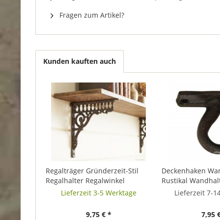
Fragen zum Artikel?
Kunden kauften auch
Regalträger Gründerzeit-Stil
Deckenhaken Wa
Regalhalter Regalwinkel
Rustikal Wandhal
Gusseisen Braun 23x27cm
Gusseisen Antik-S
Lieferzeit 3-5 Werktage
Lieferzeit 7-
9,75 € *
7,95 