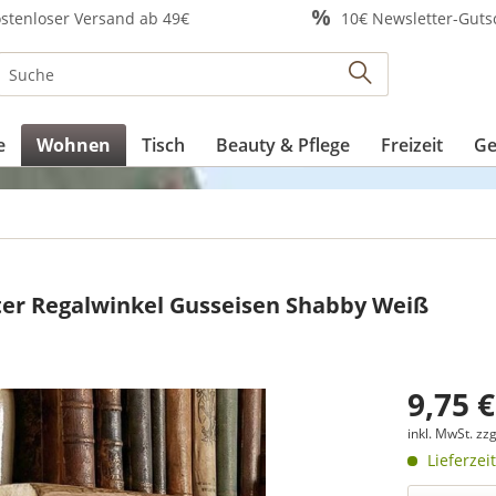
stenloser Versand ab 49€
10€ Newsletter-Guts
e
Wohnen
Tisch
Beauty & Pflege
Freizeit
Ge
lter Regalwinkel Gusseisen Shabby Weiß
9,75 €
inkl. MwSt.
zzg
Lieferzei