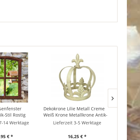
isenfenster
Dekokrone Lilie Metall Creme
Regalträge
k-Stil Rostig
Weiß Krone Metallkrone Antik-
Regalhalte
n Vintage 49cm
Stil Barock
Gusseisen
 7-14 Werktage
Lieferzeit 3-5 Werktage
So
,95 € *
16,25 € *