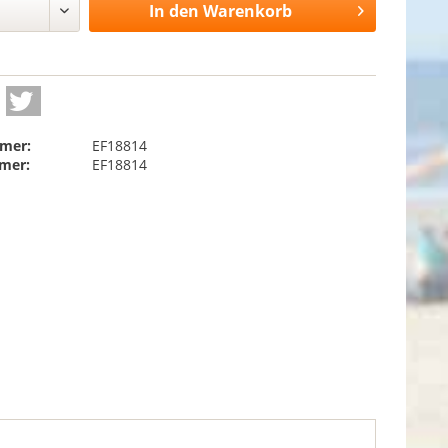
In den
Warenkorb
mer:
EF18814
mer:
EF18814