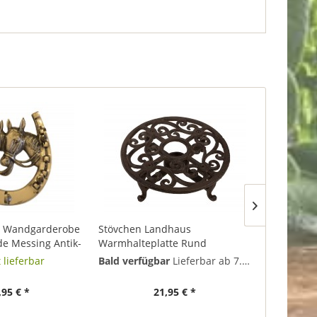
tt Wandgarderobe
Stövchen Landhaus
Kerzenhalt
de Messing Antik-
Warmhalteplatte Rund
Gusseisen 
Gusseisen Rechaud Antik-Stil
Kerzenstän
 lieferbar
Bald verfügbar
Lieferbar ab 7. August 2026
So
Braun 18,5cm
Stil
,95 € *
21,95 € *