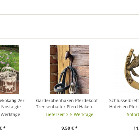
ekokäfig 2er-
Garderobenhaken Pferdekopf
Schlüsselbre
 Nostalgie
Trensenhalter Pferd Haken
Hufeisen Pfer
Gusseisen Antik-Stil Braun
Stil 12x11cm
5 Werktage
Lieferzeit 3-5 Werktage
Sofort
€ *
9,50 € *
11