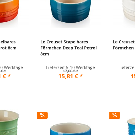
pelbares
Le Creuset Stapelbares
Le Creuset
rot 8cm
Förmchen Deep Teal Petrol
Förmchen 
8cm
-10 Werktage
Lieferzeit 5-10 Werktage
Lieferze
 € *
17,00 € *
 € *
15,81 € *
1