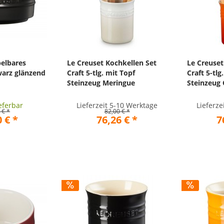
pelbares
Le Creuset Kochkellen Set
Le Creuset
arz glänzend
Craft 5-tlg. mit Topf
Craft 5-tlg.
Steinzeug Meringue
Steinzeug 
ieferbar
Lieferzeit 5-10 Werktage
Lieferze
 € *
82,00 € *
 € *
76,26 € *
7