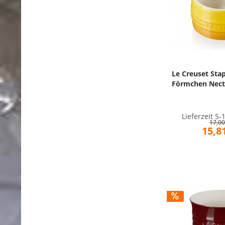
Le Creuset Sta
Förmchen Nect
Lieferzeit 5
17,00
15,81