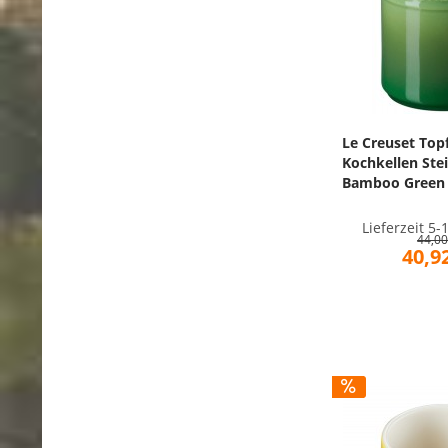
Le Creuset Topf
Kochkellen Ste
Bamboo Green
Lieferzeit 5
44,00
40,92