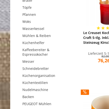
Bräter
Töpfe
Pfannen
Woks
Wasserkessel
Le Creuset Koc
Mühlen & Reiben
Craft 5-tlg. inkl
Steinzeug Kirs
Küchenhelfer
Kaffeebereiter &
Lieferzeit 5
Espressokocher
82,00
76,26
Messer
Schneidebretter
Küchenorganisation
Küchentextilien
Nudelmaschine
Backen
PEUGEOT Mühlen