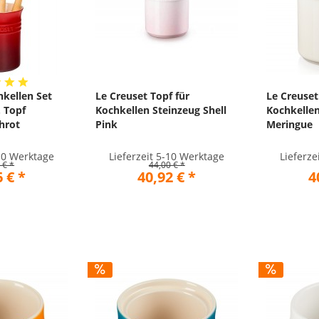
hkellen Set
Le Creuset Topf für
Le Creuset
. Topf
Kochkellen Steinzeug Shell
Kochkellen
chrot
Pink
Meringue
-10 Werktage
Lieferzeit 5-10 Werktage
Lieferze
 € *
44,00 € *
 € *
40,92 € *
4