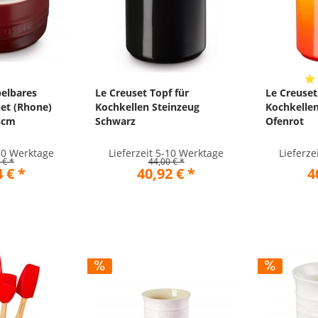
pelbares
Le Creuset Topf für
Le Creuset
et (Rhone)
Kochkellen Steinzeug
Kochkellen
8cm
Schwarz
Ofenrot
-10 Werktage
Lieferzeit 5-10 Werktage
Lieferze
 € *
44,00 € *
 € *
40,92 € *
4