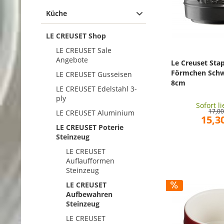
Flint
Küche
Kirschrot
Kischrot
LE CREUSET Shop
Meringue
LE CREUSET Sale
Nectar
Angebote
Le Creuset Sta
Ofenrot
Förmchen Schw
LE CREUSET Gusseisen
Rhône
8cm
LE CREUSET Edelstahl 3-
Schwarz
ply
Sofort l
Schwarz glänzend
17,00
LE CREUSET Aluminium
15,30
Shell Pink
LE CREUSET Poterie
Steinzeug
LE CREUSET
Auflaufformen
Steinzeug
LE CREUSET
Aufbewahren
Steinzeug
LE CREUSET