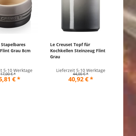
 Stapelbares
Le Creuset Topf für
Flint Grau 8cm
Kochkellen Steinzeug Flint
Grau
it 5-10 Werktage
Lieferzeit 5-10 Werktage
17,00 € *
44,00 € *
5,81 € *
40,92 € *