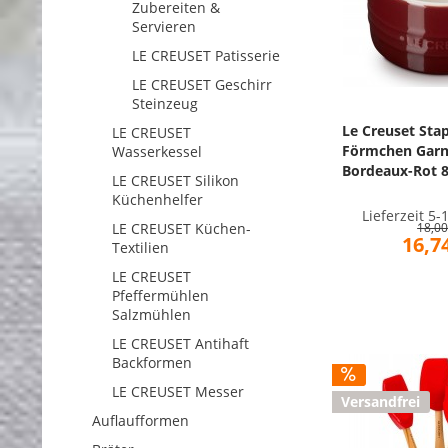
Zubereiten &
Servieren
LE CREUSET Patisserie
LE CREUSET Geschirr
Steinzeug
Le Creuset Sta
LE CREUSET
Förmchen Garn
Wasserkessel
Bordeaux-Rot 
LE CREUSET Silikon
Küchenhelfer
Lieferzeit 5
18,00
LE CREUSET Küchen-
16,74
Textilien
LE CREUSET
Pfeffermühlen
Salzmühlen
LE CREUSET Antihaft
Backformen
LE CREUSET Messer
Versandfrei
Auflaufformen