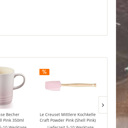
Versandf
sse Becher
Le Creuset Mittlere Kochkelle
Le Creuset
ll Pink 350ml
Craft Powder Pink (Shell Pink)
Pink 11cm
 5-10 Werktage
Lieferzeit 5-10 Werktage
Liefer