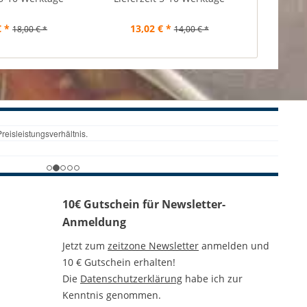
€ *
13,02 € *
59,
18,00 € *
14,00 € *
10€ Gutschein für Newsletter-
Anmeldung
Jetzt zum
zeitzone Newsletter
anmelden und
10 € Gutschein erhalten!
Die
Datenschutzerklärung
habe ich zur
Kenntnis genommen.