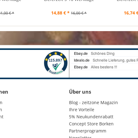
14,88 € *
16,74 
31,00 € *
16,00 € *
nen
Über uns
en
Blog - zeitzone Magazin
n
Ihre Vorteile
ht
5% Neukundenrabatt
Concept Store Borken
Partnerprogramm
Newsletter