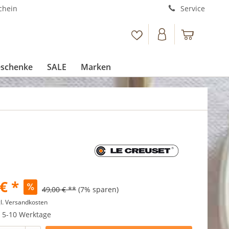
chein
Service
schenke
SALE
Marken
€ *
49,00 € **
(7% sparen)
l. Versandkosten
t 5-10 Werktage