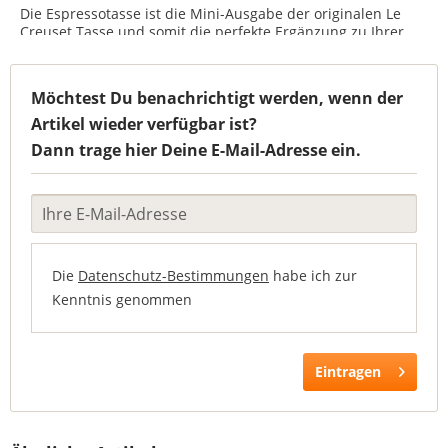
Die Espressotasse ist die Mini-Ausgabe der originalen Le
Creuset Tasse und somit die perfekte Ergänzung zu Ihrer
bestehenden Sammlung. Mit einer Kapazität von 100 ml, hat
dieser zierliche Becher die ideale Größe, um unter allen...
Möchtest Du benachrichtigt werden, wenn der
Artikel wieder verfügbar ist?
Dann trage hier Deine E-Mail-Adresse ein.
Die
Datenschutz-Bestimmungen
habe ich zur
Kenntnis genommen
Eintragen